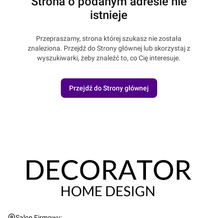
Strona o podanym adresie nie
istnieje
Przepraszamy, strona której szukasz nie została
znaleziona. Przejdź do Strony głównej lub skorzystaj z
wyszukiwarki, żeby znaleźć to, co Cię interesuje.
Przejdź do Strony głównej
Adres:
Salon Firmowy: